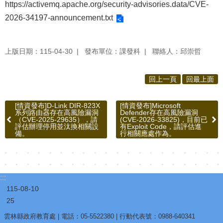
https://activemq.apache.org/security-advisories.data/CVE-
2026-34197-announcement.txt
上版日期：115-04-30
發布單位：課發科
聯絡人：邱崇哲
回上一頁
回最上面
[情資發布]D-Link DIR-823X
[情資發布]Microsoft
系列路由器存在高風險漏洞
Defender存在高風險漏洞
（CVE-2025-29635），請
(CVE-2026-33825)，目前已
評估辦理停用並汰換相關設
有Exploit Code，請評估進
備。
行相關應處作為。
:::
115-08-10
25
雲林縣政府教育處 | 電話：05-5522380 | 行動代表號：0988-640341